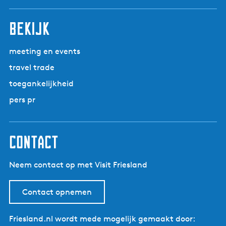
r
n
i
n
n
n
n
n
l
k
i
a
n
a
a
a
a
a
g
T
bekijk
g
a
e
w
e
n
i
p
d
meeting en events
j
a
e
travel trade
z
g
p
e
toegankelijkheid
i
a
l
n
g
pers pr
a
i
n
a
contact
Neem contact op met Visit Friesland
Contact opnemen
Friesland.nl wordt mede mogelijk gemaakt door: