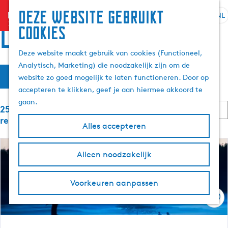
Deze website gebruikt
menu
NL
S
Z
Locaties
cookies
G
e
o
a
l
e
Deze website maakt gebruik van cookies (Functioneel,
n
e
k
Analytisch, Marketing) die noodzakelijk zijn om de
a
W
S
c
e
Filter
website zo goed mogelijk te laten functioneren. Door op
a
o
t
n
a
accepteren te klikken, geef je aan hiermee akkoord te
r
r
e
t
gaan.
d
S
e
25 t/m 48 van 6059
t
e
e
o
r
resultaten
e
Alles accepteren
h
r
t
z
r
t
o
a
o
e
m
o
Alleen noodzakelijk
a
p
e
e
l
:
r
e
p
H
o
Voorkeuren aanpassen
a
u
p
k
g
Ops
i
:
e
d
j
i