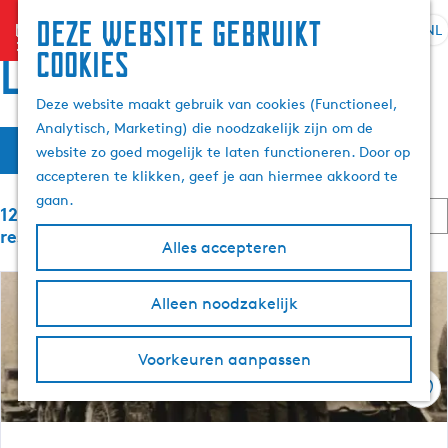
Deze website gebruikt
menu
NL
S
Z
Locaties
cookies
G
e
o
a
l
e
Deze website maakt gebruik van cookies (Functioneel,
n
e
k
Analytisch, Marketing) die noodzakelijk zijn om de
a
W
S
c
e
Filter
website zo goed mogelijk te laten functioneren. Door op
a
o
t
n
a
accepteren te klikken, geef je aan hiermee akkoord te
r
r
e
t
gaan.
d
S
e
121 t/m 144 van 6058
t
e
e
o
r
resultaten
e
Alles accepteren
h
r
t
z
r
t
o
a
o
e
m
o
Alleen noodzakelijk
a
p
e
e
l
:
r
e
p
H
o
Voorkeuren aanpassen
a
u
p
k
g
Ops
i
:
e
d
j
i