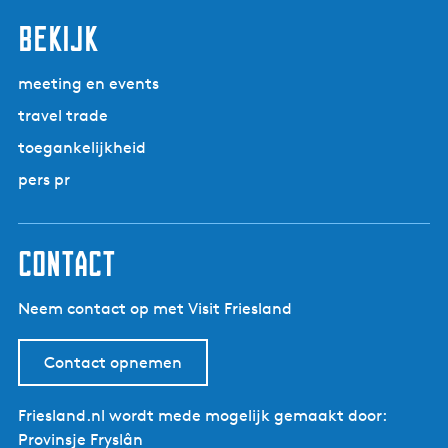
û
i
a
a
a
a
a
n
a
a
a
a
a
g
r
bekijk
g
a
e
l
e
n
â
p
d
meeting en events
n
a
e
travel trade
g
p
toegankelijkheid
i
a
n
g
pers pr
a
i
n
a
contact
Neem contact op met Visit Friesland
Contact opnemen
Friesland.nl wordt mede mogelijk gemaakt door:
Provinsje Fryslân