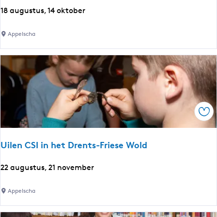
e
B
18 augustus, 14 oktober
r
o
p
s
Appelscha
r
s
o
a
g
f
r
a
a
r
m
i
m
Ops
e
r
e
Uilen CSI in het Drents-Friese Wold
n
i
U
22 augustus, 21 november
n
i
B
l
Appelscha
i
e
b
n