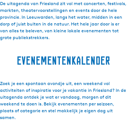
De uitagenda van Friesland zit vol met concerten, festivals,
d
markten, theatervoorstellingen en events door de hele
i
provincie. In Leeuwarden, langs het water, midden in een
g
dorp of juist buiten in de natuur. Het hele jaar door is er
h
van alles te beleven, van kleine lokale evenementen tot
e
grote publiekstrekkers.
d
e
n
evenementenkalender
Zoek je een spontaan avondje uit, een weekend vol
activiteiten of inspiratie voor je vakantie in Friesland? In de
uitagenda ontdek je wat er vandaag, morgen of dit
weekend te doen is. Bekijk evenementen per seizoen,
plaats of categorie en stel makkelijk je eigen dag uit
samen.