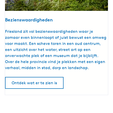
Bezienswaardigheden
B
Friesland zit vol bezienswaardigheden waar je
e
zomaar even binnenloopt of juist bewust een omweg
z
voor maakt. Een scheve toren in een oud centrum,
i
een uitzicht over het water, street art op een
e
onverwachte plek of een museum dat je bijblijft.
n
Over de hele provincie vind je plekken met een eigen
s
verhaal, midden in stad, dorp en landschap.
w
a
Ontdek wat er te zien is
a
r
d
i
g