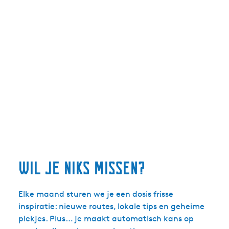
h
e
d
e
n
wil je niks missen?
Elke maand sturen we je een dosis frisse
inspiratie: nieuwe routes, lokale tips en geheime
plekjes. Plus… je maakt automatisch kans op