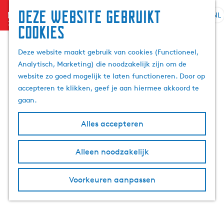
Deze website gebruikt
menu
NL
S
Z
cookies
G
e
o
a
l
e
Deze website maakt gebruik van cookies (Functioneel,
n
e
k
Analytisch, Marketing) die noodzakelijk zijn om de
a
c
e
website zo goed mogelijk te laten functioneren. Door op
a
t
n
accepteren te klikken, geef je aan hiermee akkoord te
r
e
gaan.
d
e
e
r
Alles accepteren
h
t
o
a
m
Alleen noodzakelijk
a
e
l
p
H
Voorkeuren aanpassen
a
u
g
i
e
d
i