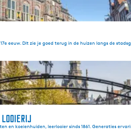
7e eeuw. Dit zie je goed terug in de huizen langs de stads
looierij
n en koeienhuiden, leerlooier sinds 1861. Generaties ervari