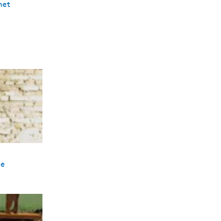
het
de