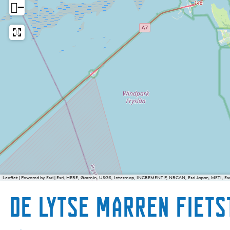
−
Leaflet
|
Powered by Esri | Esri, HERE, Garmin, USGS, Intermap, INCREMENT P, NRCAN, Esri Japan, METI, E
De Lytse Marren fiets