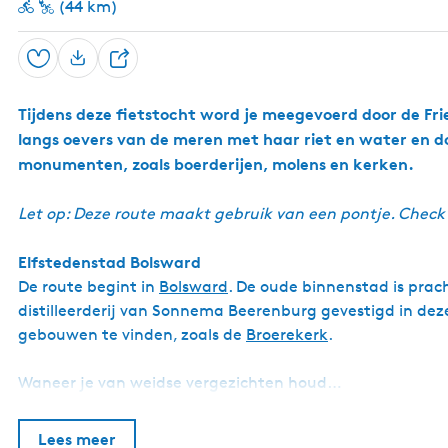
(44 km)
Opslaan
D
e
Tijdens deze fietstocht word je meegevoerd door de Fr
e
langs oevers van de meren met haar riet en water en do
l
monumenten, zoals boerderijen, molens en kerken.
Let op: Deze route maakt gebruik van een pontje. Check
Elfstedenstad Bolsward
De route begint in
Bolsward
. De oude binnenstad is prac
distilleerderij van Sonnema Beerenburg gevestigd in dez
gebouwen te vinden, zoals de
Broerekerk
.
Waneer je van weidse vergezichten houd…
Lees meer