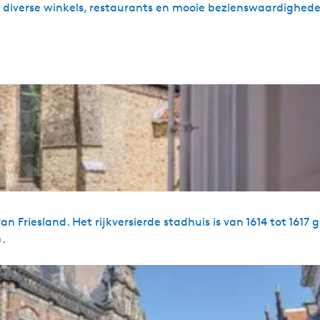
b
t diverse winkels, restaurants en mooie bezienswaardighed
e
z
o
e
k
e
r
s
)
an Friesland. Het rijkversierde stadhuis is van 1614 tot 161
).