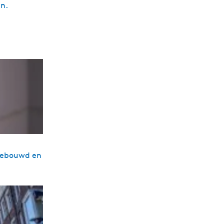
en.
7 gebouwd en