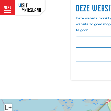
Deze websi
menu
G
Deze website maakt g
a
website zo goed moge
n
te gaan.
a
a
r
d
e
h
o
m
e
p
a
g
e
+