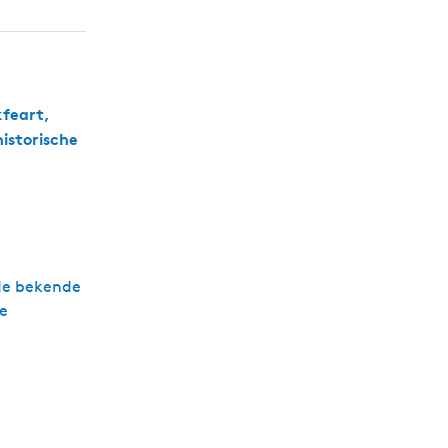
kfeart,
istorische
 de bekende
he