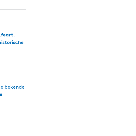
kfeart,
istorische
 de bekende
he