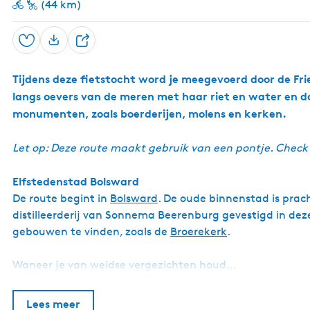
(44 km)
Opslaan
D
e
Tijdens deze fietstocht word je meegevoerd door de Fr
e
langs oevers van de meren met haar riet en water en do
l
monumenten, zoals boerderijen, molens en kerken.
Let op: Deze route maakt gebruik van een pontje. Check
Elfstedenstad Bolsward
De route begint in
Bolsward
. De oude binnenstad is prac
distilleerderij van Sonnema Beerenburg gevestigd in dez
gebouwen te vinden, zoals de
Broerekerk
.
Waneer je van weidse vergezichten houd…
Lees meer