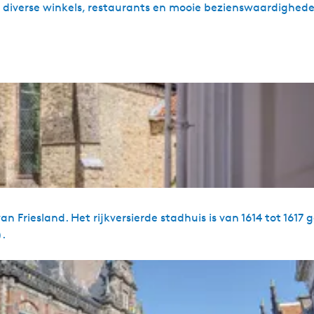
b
t diverse winkels, restaurants en mooie bezienswaardighed
e
z
o
e
k
e
r
s
)
an Friesland. Het rijkversierde stadhuis is van 1614 tot 161
).