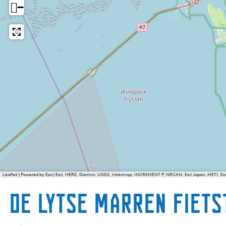
−
Leaflet
|
Powered by Esri | Esri, HERE, Garmin, USGS, Intermap, INCREMENT P, NRCAN, Esri Japan, METI, E
De Lytse Marren fiets