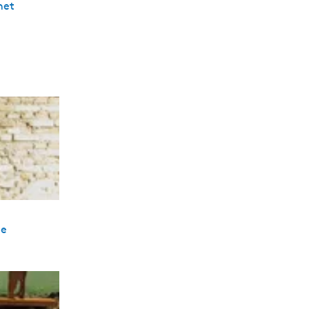
het
de