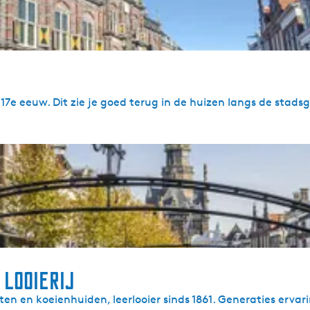
7e eeuw. Dit zie je goed terug in de huizen langs de stads
looierij
n en koeienhuiden, leerlooier sinds 1861. Generaties ervari