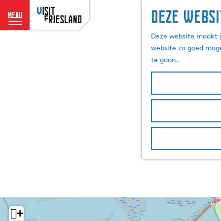
Deze websi
menu
G
Deze website maakt g
a
website zo goed moge
n
te gaan.
a
a
r
d
e
h
o
m
e
p
a
g
e
+