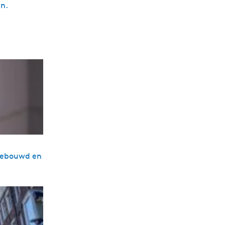
en.
7 gebouwd en