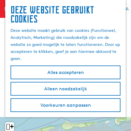
Deze website gebruikt
menu
NL
S
Z
cookies
G
e
o
a
l
e
Deze website maakt gebruik van cookies (Functioneel,
n
e
k
Analytisch, Marketing) die noodzakelijk zijn om de
a
c
e
website zo goed mogelijk te laten functioneren. Door op
a
t
n
accepteren te klikken, geef je aan hiermee akkoord te
r
e
gaan.
d
e
e
r
Alles accepteren
h
t
o
a
m
Alleen noodzakelijk
a
e
l
p
H
Voorkeuren aanpassen
a
u
g
i
e
d
+
i