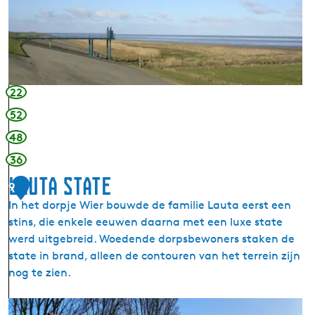
m
w
N
a
o
r
a
t
r
e
d
H
22
e
a
52
r
a
l
48
n
e
-
36
e
V
Lauta state
c
9
o
h
In het dorpje Wier bouwde de familie Lauta eerst een
g
stins, die enkele eeuwen daarna met een luxe state
e
werd uitgebreid. Woedende dorpsbewoners staken de
l
state in brand, alleen de contouren van het terrein zijn
k
nog te zien.
i
j
L
k