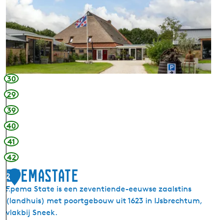
D
e
T
h
a
b
o
30
r
29
h
39
o
e
40
v
41
e
42
Epemastate
2
Epema State is een zeventiende-eeuwse zaalstins
3
(landhuis) met poortgebouw uit 1623 in IJsbrechtum,
vlakbij Sneek.