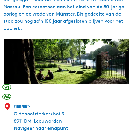
e
Nassau. Een eerbetoon aan het eind van de 80-jarige
u
oorlog en de vrede van Münster. Dit gedeelte van de
m
stad zou nog zo'n 150 jaar afgesloten blijven voor het
publiek.
S
t
a
d
s
p
a
91
r
64
k
e
Eindpunt:
Oldehoofsterkerkhof 3
n
8911 DM
Leeuwarden
J
Navigeer naar eindpunt
a