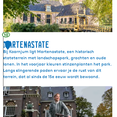
e
k
e
m
a
S
10
t
Martenastate
3
a
Bij Koarnjum ligt Martenastate, een historisch
t
stateterrein met landschapspark, grachten en oude
e
lanen. In het voorjaar kleuren stinzenplanten het park.
Langs slingerende paden ervaar je de rust van dit
terrein, dat al sinds de 15e eeuw wordt bewoond.
M
a
r
t
e