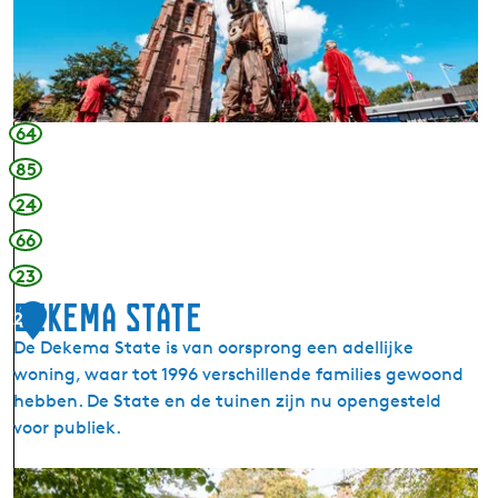
d
e
h
o
v
64
e
85
24
66
23
Dekema State
2
De Dekema State is van oorsprong een adellijke
woning, waar tot 1996 verschillende families gewoond
hebben. De State en de tuinen zijn nu opengesteld
voor publiek.
D