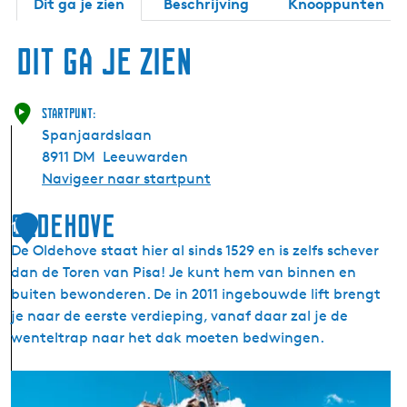
Dit ga je zien
Beschrijving
Knooppunten
Dit ga je zien
Startpunt:
Spanjaardslaan
8911 DM
Leeuwarden
Navigeer naar startpunt
Oldehove
1
De Oldehove staat hier al sinds 1529 en is zelfs schever
dan de Toren van Pisa! Je kunt hem van binnen en
buiten bewonderen. De in 2011 ingebouwde lift brengt
je naar de eerste verdieping, vanaf daar zal je de
wenteltrap naar het dak moeten bedwingen.
O
l