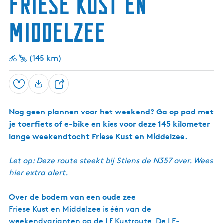
Friese kust en
B
w
e
v
r
e
a
d
n
e
w
t
m
o
e
e
e
i
b
m
e
t
a
a
k
r
c
n
j
i
Middelzee
p
r
r
t
s
t
h
D
b
e
i
d
e
u
e
e
r
n
m
P
d
g
r
r
(145 km)
d
i
i
e
n
u
D
s
w
i
Opslaan
D
e
D
l
n
e
e
l
t
J
Nog geen plannen voor het weekend? Ga op pad met
e
e
u
a
je toerfiets of e-bike en kies voor deze 145 kilometer
l
i
g
lange weekendtocht Friese Kust en Middelzee.
n
e
r
Let op: Deze route steekt bij Stiens de N357 over. Wees
hier extra alert.
Over de bodem van een oude zee
Friese Kust en Middelzee is één van de
weekendvarianten op de LF Kustroute. De LF-