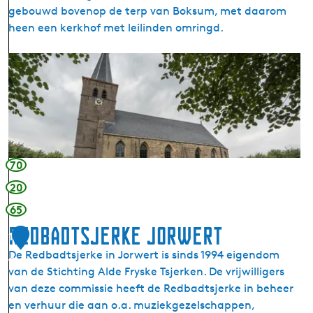
e
gebouwd bovenop de terp van Boksum, met daarom
r
heen een kerkhof met leilinden omringd.
i
n
S
g
i
a
n
s
t
t
M
a
a
t
r
70
e
g
20
a
65
r
e
Redbadtsjerke Jorwert
1
t
De Redbadtsjerke in Jorwert is sinds 1994 eigendom
4
a
van de Stichting Alde Fryske Tsjerken. De vrijwilligers
k
van deze commissie heeft de Redbadtsjerke in beheer
e
en verhuur die aan o.a. muziekgezelschappen,
r