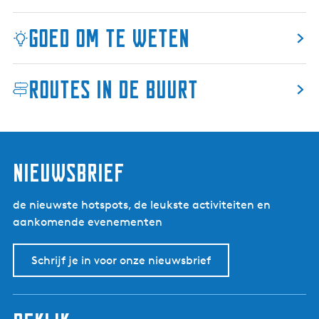
c
h
Goed om te weten
t
h
a
Routes in de buurt
v
e
n
D
e
nieuwsbrief
P
r
de nieuwste hotspots, de leukste activiteiten en
i
aankomende evenementen
n
s
e
Schrijf je in voor onze nieuwsbrief
n
t
u