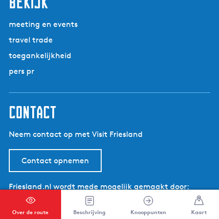
bekijk
i
n
meeting en events
travel trade
toegankelijkheid
pers pr
contact
Neem contact op met Visit Friesland
Contact opnemen
Friesland.nl wordt mede mogelijk gemaakt door:
Provinsje Fryslân
Over de route
Beschrijving
Knooppunten
Kaart