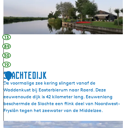
h
r
e
e
t
u
i
13
n
89
e
50
n
m
19
i
Slachtedijk
1
n
De voormalige zee kering slingert vanaf de
i
7
Waddenkust bij Easterbierum naar Raerd. Deze
c
eeuwenoude dijk is 42 kilometer lang. Eeuwenlang
a
beschermde de Slachte een flink deel van Noordwest-
m
Fryslân tegen het zeewater van de Middelzee.
p
i
S
n