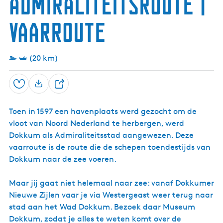
Admiraliteitsroute |
k
i
W
j
e
Vaarroute
l
s
e
t
n
e
r
(20 km)
g
e
e
Opslaan
D
s
e
t
Toen in 1597 een havenplaats werd gezocht om de
e
vloot van Noord Nederland te herbergen, werd
l
Dokkum als Admiraliteitsstad aangewezen. Deze
vaarroute is de route die de schepen toendestijds van
Dokkum naar de zee voeren.
Maar jij gaat niet helemaal naar zee: vanaf Dokkumer
Nieuwe Zijlen vaar je via Westergeast weer terug naar
stad aan het Wad Dokkum. Bezoek daar Museum
Dokkum, zodat je alles te weten komt over de