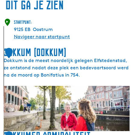
Dit ga je zien
Startpunt:
9125 EB
Oostrum
Navigeer naar startpunt
Dokkum (Dokkum)
1
Dokkum is de meest noordelijk gelegen Elfstedenstad,
ze ontstond nadat deze plek een bedevaartsoord werd
na de moord op Bonifatius in 754.
D
o
k
k
u
m
(