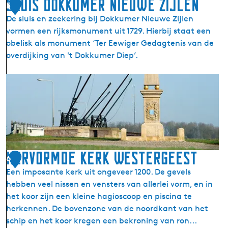
Sluis Dokkumer Nieuwe Zijlen
u
5
k
m
De sluis en zeekering bij Dokkumer Nieuwe Zijlen
f
vormen een rijksmonument uit 1729. Hierbij staat een
a
obelisk als monument ‘Ter Eewiger Gedagtenis van de
b
overdijking van 't Dokkumer Diep’.
r
y
S
k
l
u
i
s
D
o
Hervormde Kerk Westergeest
6
k
Een imposante kerk uit ongeveer 1200. De gevels
k
hebben veel nissen en vensters van allerlei vorm, en in
u
het koor zijn een kleine hagioscoop en piscina te
m
herkennen. De bovenzone van de noordkant van het
e
schip en het koor kregen een bekroning van ron...
r