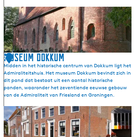
N
H
i
e
e
r
u
v
w
o
e
r
Z
m
Museum Dokkum
i
7
d
j
Midden in het historische centrum van Dokkum ligt het
e
l
Admiraliteitshuis. Het museum Dokkum bevindt zich in
K
e
dit pand dat bestaat uit een aantal historische
e
n
panden, waaronder het zeventiende eeuwse gebouw
r
van de Admiraliteit van Friesland en Groningen.
k
W
M
e
u
s
s
t
e
e