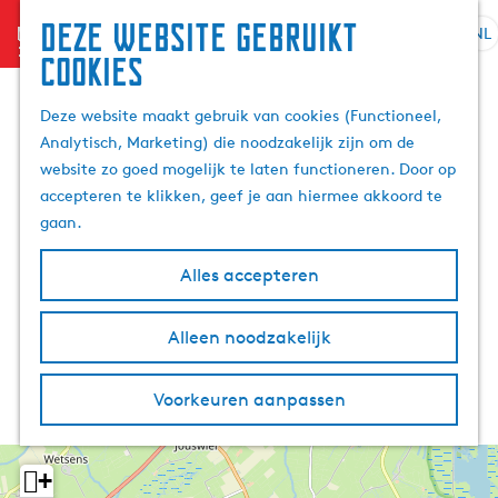
Deze website gebruikt
menu
NL
S
Z
cookies
G
e
o
a
l
e
Deze website maakt gebruik van cookies (Functioneel,
n
e
k
Analytisch, Marketing) die noodzakelijk zijn om de
a
c
e
website zo goed mogelijk te laten functioneren. Door op
a
t
n
accepteren te klikken, geef je aan hiermee akkoord te
r
e
gaan.
d
e
e
r
Alles accepteren
h
t
o
a
m
Alleen noodzakelijk
a
e
l
p
H
Voorkeuren aanpassen
a
u
g
i
e
d
+
i