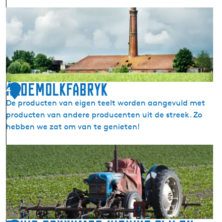
r
S
a
t
l
e
i
e
t
n
e
b
i
a
Âldemolkfabryk
t
4
k
De producten van eigen teelt worden aangevuld met
k
producten van andere producenten uit de streek. Zo
e
hebben we zat om van te genieten!
r
i
Â
j
l
O
d
o
e
s
m
t
o
r
l