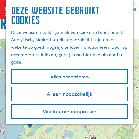
Deze website gebruikt
menu
NL
S
Z
Route
cookies
G
e
o
a
l
e
Deze website maakt gebruik van cookies (Functioneel,
n
e
k
Analytisch, Marketing) die noodzakelijk zijn om de
a
c
e
website zo goed mogelijk te laten functioneren. Door op
a
+
t
n
accepteren te klikken, geef je aan hiermee akkoord te
r
e
−
gaan.
d
e
5
e
r
Alles accepteren
h
t
3
o
9
a
4
m
Alleen noodzakelijk
a
e
l
R
p
H
Voorkeuren aanpassen
o
a
u
n
W
g
d
i
i
j
e
n
d
e
d
i
S