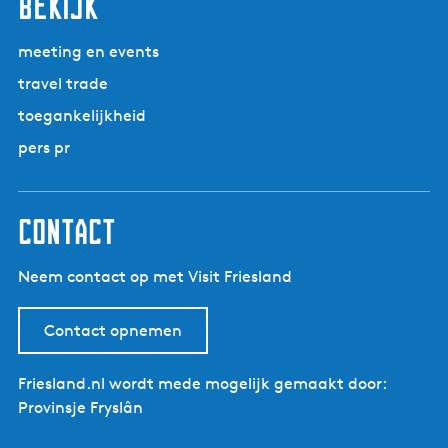
bekijk
g
a
e
u
a
e
e
n
s
a
p
d
meeting en events
t
l
a
e
g
travel trade
P
g
p
e
a
toegankelijkheid
i
a
v
r
n
g
pers pr
e
k
a
i
n
D
n
d
e
a
contact
e
A
b
l
u
Neem contact op met Visit Friesland
d
i
e
t
F
Contact opnemen
e
e
n
a
Friesland.nl wordt mede mogelijk gemaakt door:
g
n
Provinsje Fryslân
e
e
b