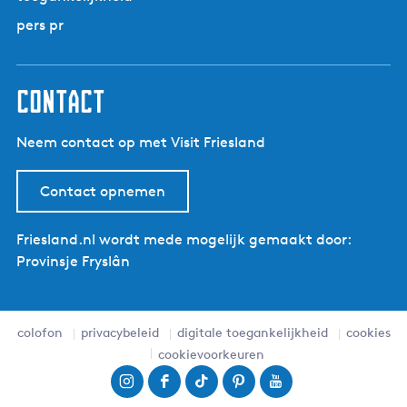
pers pr
contact
Neem contact op met Visit Friesland
Contact opnemen
Friesland.nl wordt mede mogelijk gemaakt door:
Provinsje Fryslân
colofon
privacybeleid
digitale toegankelijkheid
cookies
cookievoorkeuren
I
F
T
P
Y