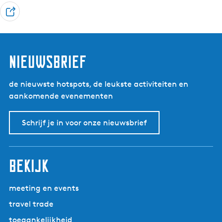
D
e
e
l
nieuwsbrief
de nieuwste hotspots, de leukste activiteiten en
aankomende evenementen
Schrijf je in voor onze nieuwsbrief
bekijk
meeting en events
travel trade
toegankelijkheid