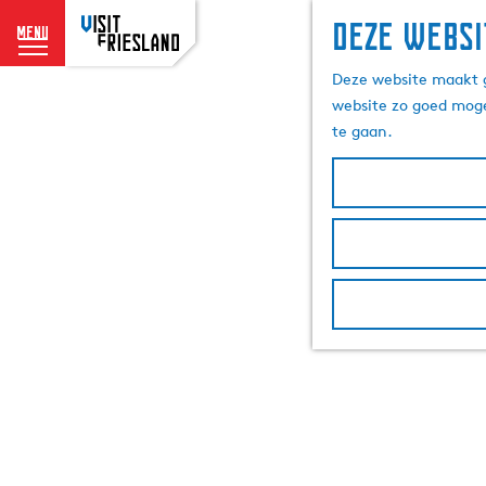
Deze websi
menu
G
Deze website maakt g
a
website zo goed moge
n
te gaan.
a
a
r
d
e
h
o
m
e
p
a
g
e