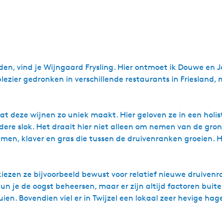
uden, vind je Wijngaard Frysling. Hier ontmoet ik Douwe en 
lezier gedronken in verschillende restaurants in Friesland,
 deze wijnen zo uniek maakt. Hier geloven ze in een holist
edere slok. Het draait hier niet alleen om nemen van de gron
n, klaver en gras die tussen de druivenranken groeien. Hi
iezen ze bijvoorbeeld bewust voor relatief nieuwe druiven
 kun je de oogst beheersen, maar er zijn altijd factoren bui
ien. Bovendien viel er in Twijzel een lokaal zeer hevige hag