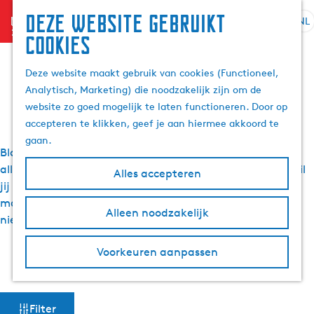
Deze website gebruikt
menu
NL
S
Z
Visit Friesland blogs
cookies
G
e
o
a
l
e
Deze website maakt gebruik van cookies (Functioneel,
n
en artikelen
e
k
Analytisch, Marketing) die noodzakelijk zijn om de
a
c
e
website zo goed mogelijk te laten functioneren. Door op
a
t
n
accepteren te klikken, geef je aan hiermee akkoord te
r
e
gaan.
d
e
Blogs, persartikelen en tips van de redactie: je leest het
e
r
allemaal op deze nieuwspagina van Visit Friesland. En, wil
Alles accepteren
h
t
jij maandelijks de leukste tips en uitjes in Friesland in je
o
a
mailbox?
Meld je dan aan voor onze nieuwsbrief
en mis
m
Alleen noodzakelijk
a
niets!
e
l
p
H
Voorkeuren aanpassen
a
Meld je aan voor de nieuwsbrief
u
g
i
e
d
W
Filter
i