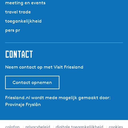
|
meeting en events
w
d
D
a
travel trade
e
r
e
t
M
Z
toegankelijkheid
e
o
H
w
pers pr
a
l
a
a
e
n
r
n
t
contact
a
e
a
H
Neem contact op met Visit Friesland
r
a
a
Contact opnemen
n
Friesland.nl wordt mede mogelijk gemaakt door:
Provinsje Fryslân
colofon
privacybeleid
digitale toegankelijkheid
cookies