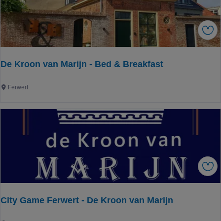
e
r
Ops
o
o
m
De Kroon van Marijn - Bed & Breakfast
D
e
D
Ferwert
V
e
e
K
r
r
l
o
o
o
r
n
e
Ops
v
n
a
W
n
a
City Game Ferwert - De Kroon van Marijn
M
a
a