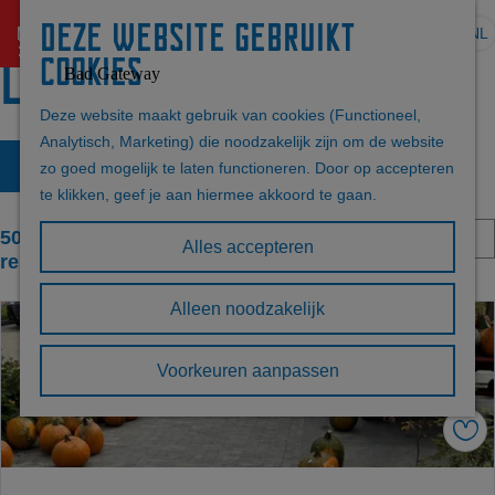
Deze website gebruikt
menu
NL
S
Locaties
cookies
Z
e
G
o
l
a
e
Deze website maakt gebruik van cookies (Functioneel,
e
n
k
Analytisch, Marketing) die noodzakelijk zijn om de website
W
S
c
a
e
Filter
zo goed mogelijk te laten functioneren. Door op accepteren
o
t
a
n
a
te klikken, geef je aan hiermee akkoord te gaan.
r
e
r
t
S
e
d
5065 t/m 5088 van 6059
t
e
Alles accepteren
o
r
e
resultaten
e
r
t
h
z
r
t
Alleen noodzakelijk
a
o
o
e
o
a
m
p
e
l
e
:
Voorkeuren aanpassen
r
e
H
p
o
u
a
p
k
Ops
i
g
:
d
e
j
i