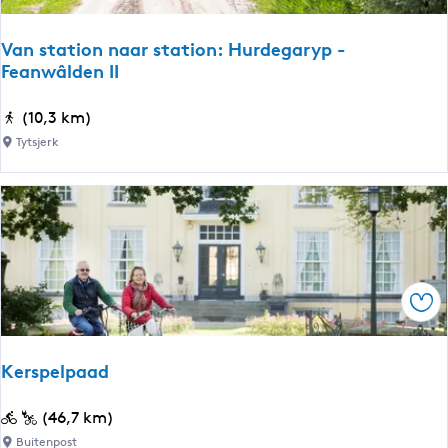
s
t
Van station naar station: Hurdegaryp -
e
Feanwâlden II
r
l
V
(10,3 km)
â
a
Tytsjerk
n
n
S
s
l
t
e
a
a
t
t
i
Ops
o
n
n
Kerspelpaad
a
a
K
(46,7 km)
r
e
Buitenpost