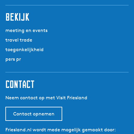
r
n
n
n
n
n
i
n
n
n
n
n
l
i
a
a
a
a
a
n
a
a
a
a
a
g
bekijk
g
a
e
e
n
p
d
meeting en events
a
e
travel trade
g
p
toegankelijkheid
i
a
n
g
pers pr
a
i
n
a
contact
Neem contact op met Visit Friesland
Contact opnemen
Friesland.nl wordt mede mogelijk gemaakt door: