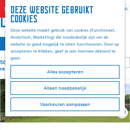
Deze website gebruikt
menu
NL
S
Z
Locaties
cookies
G
e
o
a
l
e
Deze website maakt gebruik van cookies (Functioneel,
n
e
k
Analytisch, Marketing) die noodzakelijk zijn om de
a
W
S
c
e
Filter
website zo goed mogelijk te laten functioneren. Door op
a
o
t
n
a
accepteren te klikken, geef je aan hiermee akkoord te
r
r
e
t
gaan.
d
S
e
5065 t/m 5088 van 6059
t
e
e
o
r
resultaten
e
Alles accepteren
h
r
t
z
r
t
o
a
o
e
m
o
Alleen noodzakelijk
a
p
e
e
l
:
r
e
p
H
o
Voorkeuren aanpassen
a
u
p
k
g
Ops
i
:
e
d
j
i