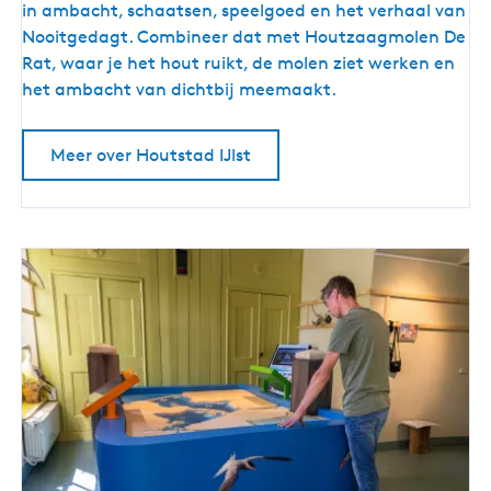
o
in ambacht, schaatsen, speelgoed en het verhaal van
u
Nooitgedagt. Combineer dat met Houtzaagmolen De
t
Rat, waar je het hout ruikt, de molen ziet werken en
s
het ambacht van dichtbij meemaakt.
t
a
Meer over Houtstad IJlst
d
I
J
l
s
t