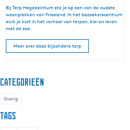
T
Bij Terp Hegebeintum sta je op een van de oudste
e
woonplekken van Friesland. In het bezoekerscentrum
r
duik je kort in het verhaal van terpen, klei en leven
p
met de zee.
H
e
Meer over deze bijzondere terp
g
e
b
e
i
Categorieën
n
t
u
Overig
m
Tags