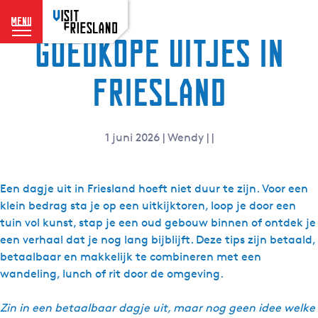
menu
Goedkope uitjes in
G
a
n
Friesland
a
a
r
1 juni 2026
|
Wendy
|
|
d
e
h
Een dagje uit in Friesland hoeft niet duur te zijn. Voor een
o
klein bedrag sta je op een uitkijktoren, loop je door een
m
tuin vol kunst, stap je een oud gebouw binnen of ontdek je
e
een verhaal dat je nog lang bijblijft. Deze tips zijn betaald,
p
betaalbaar en makkelijk te combineren met een
a
wandeling, lunch of rit door de omgeving.
g
e
Zin in een betaalbaar dagje uit, maar nog geen idee welke