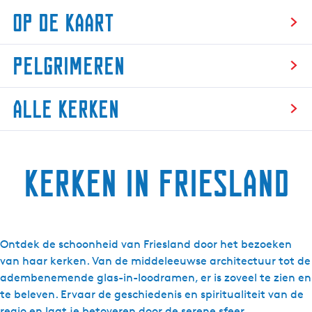
Op de kaart
O
Pelgrimeren
p
d
P
e
Alle kerken
e
k
l
a
A
g
a
l
r
r
Kerken in Friesland
l
i
t
e
m
k
e
e
r
r
Ontdek de schoonheid van Friesland door het bezoeken
e
k
van haar kerken. Van de middeleeuwse architectuur tot de
n
e
adembenemende glas-in-loodramen, er is zoveel te zien en
n
te beleven. Ervaar de geschiedenis en spiritualiteit van de
regio en laat je betoveren door de serene sfeer.