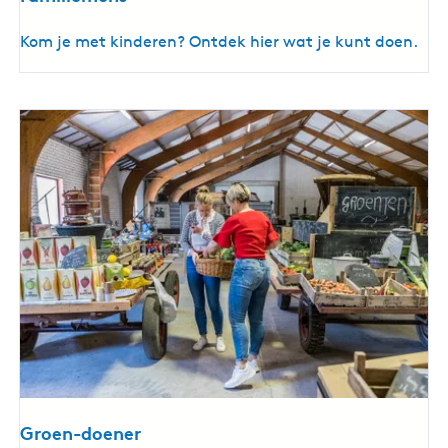
F
Kom je met kinderen? Ontdek hier wat je kunt doen.
a
m
i
l
i
e
m
e
n
s
Groen-doener