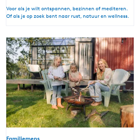
B
Voor als je wilt ontspannen, bezinnen of mediteren.
a
Of als je op zoek bent naar rust, natuur en wellness.
l
a
n
s
z
o
e
k
e
r
Familiemens