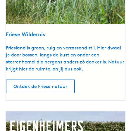
Friese Wildernis
F
Friesland is groen, ruig en verrassend stil. Hier dwaal
r
je door bossen, langs de kust en onder een
i
sterrenhemel die nergens anders zó donker is. Natuur
e
krijgt hier de ruimte, en jij dus ook.
s
e
Ontdek de Friese natuur
W
i
l
d
e
r