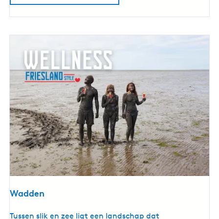
s
e
b
o
d
e
m
Wadden
W
Tussen slik en zee ligt een landschap dat