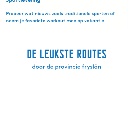
S
Probeer wat nieuws zoals traditionele sporten of
p
neem je favoriete workout mee op vakantie.
o
r
t
i
De leukste routes
e
v
door de provincie fryslân
e
l
i
n
g