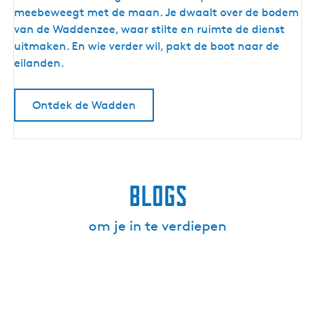
a
meebeweegt met de maan. Je dwaalt over de bodem
d
van de Waddenzee, waar stilte en ruimte de dienst
d
uitmaken. En wie verder wil, pakt de boot naar de
e
eilanden.
n
Ontdek de Wadden
Blogs
om je in te verdiepen