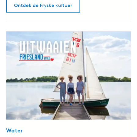
u
Ontdek de Fryske kultuer
r
Water