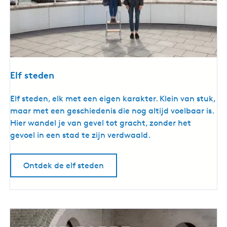
Elf steden
E
Elf steden, elk met een eigen karakter. Klein van stuk,
l
maar met een geschiedenis die nog altijd voelbaar is.
f
Hier wandel je van gevel tot gracht, zonder het
s
gevoel in een stad te zijn verdwaald.
t
e
Ontdek de elf steden
d
e
n