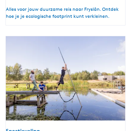
G
Alles voor jouw duurzame reis naar Fryslân. Ontdek
r
hoe je je ecologische footprint kunt verkleinen.
o
e
n
-
d
o
e
n
e
r
Sportieveling