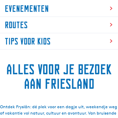
Evenementen
E
Routes
v
e
R
n
Tips voor kids
o
e
u
m
T
t
e
i
e
n
Alles voor je bezoek
p
s
t
s
e
v
aan Friesland
n
o
o
r
k
Ontdek Fryslân: dé plek voor een dagje uit, weekendje weg
i
of vakantie vol natuur, cultuur en avontuur. Van bruisende
d