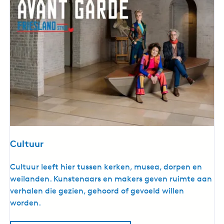
Cultuur
C
Cultuur leeft hier tussen kerken, musea, dorpen en
u
weilanden. Kunstenaars en makers geven ruimte aan
l
verhalen die gezien, gehoord of gevoeld willen
t
worden.
u